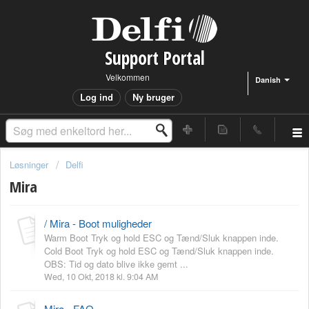
Support Portal
Velkommen
Danish
Log ind
Ny bruger
Løsninger
Delfi
Mira
/ Mira - Boot muligheder
Warm Boot Tryk og hold ESC og Tænd/Sluk knappen inde.
Cold Boot Tryk og hold ESC og Tænd/Sluk knappen inde.
OBS: Tid og dato blive ikke gemt ...
Wed, 10 Okt, 2018 kl. 9:04 AM
Mira - FAQ