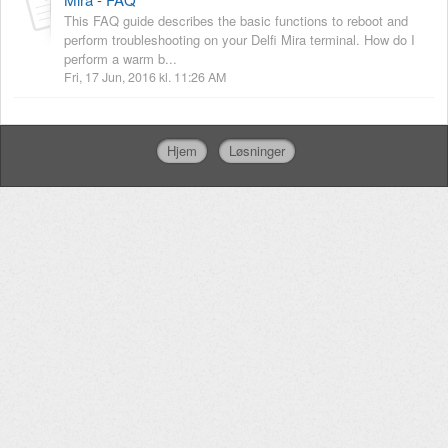
This FAQ guide describes the basic functions to reboot and
perform troubleshooting on your Delfi Mira terminal. How do I
perform a warm b...
Fri, 17 Jun, 2016 kl. 11:26 AM
Hjem
Løsninger