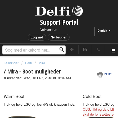
Support Portal
Velkommen
Danish
Log ind
Ny bruger
Løsninger
Delfi
Mira
/ Mira - Boot muligheder
Print
Ændret den: Wed, 10 Okt, 2018 kl. 9:04 AM
Warm Boot
Cold Boot
Tryk og hold ESC og Tænd/Sluk knappen inde.
Tryk og hold ESC og T
OBS: Tid og dato blive
skal derfor sættes efte