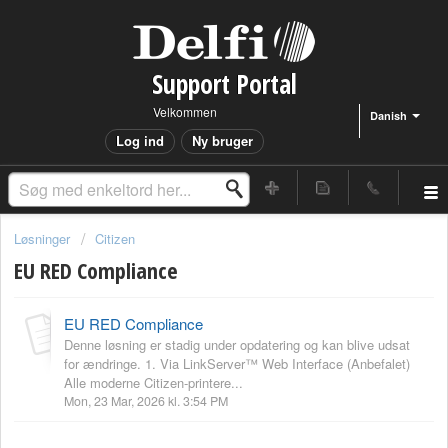
Support Portal
Velkommen
Danish
Log ind
Ny bruger
Løsninger
Citizen
EU RED Compliance
EU RED Compliance
Denne løsning er stadig under opdatering og kan blive udsat
for ændringe. 1. Via LinkServer™ Web Interface (Anbefalet)
Alle moderne Citizen-printere...
Mon, 23 Mar, 2026 kl. 3:54 PM