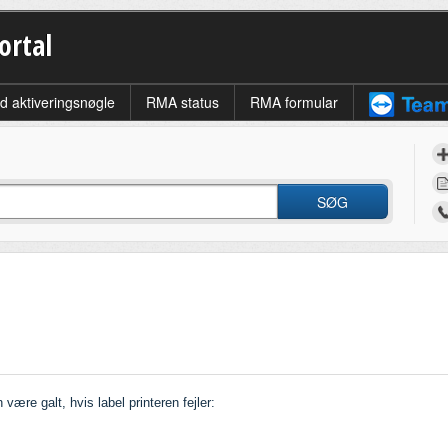
ortal
d aktiveringsnøgle
RMA status
RMA formular
SØG
ære galt, hvis label printeren fejler: