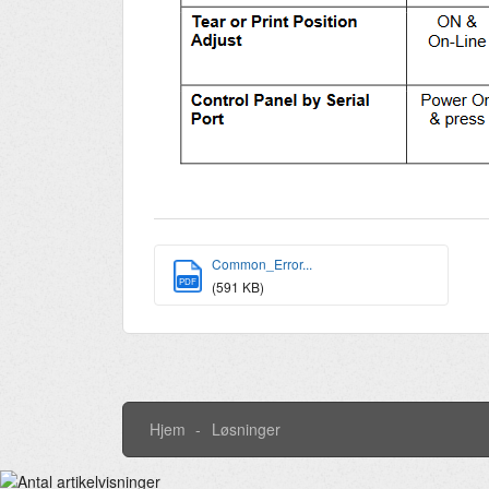
Common_Error...
PDF
(591 KB)
Hjem
Løsninger