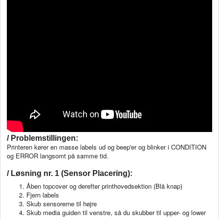
/ Problemstillingen:
Printeren kører en masse labels ud og beep'er og blinker i CONDITION
og ERROR langsomt på samme tid.
/ Løsning nr. 1 (Sensor Placering):
Åben topcover og derefter printhovedsektion (Blå knap)
Fjern labels
Skub sensorerne til højre
Skub media guiden til venstre, så du skubber til upper- og lower