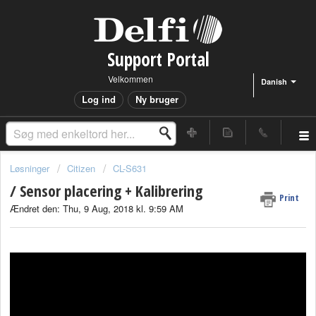
Support Portal
Velkommen
Danish
Log ind
Ny bruger
Løsninger
Citizen
CL-S631
/ Sensor placering + Kalibrering
Print
Ændret den: Thu, 9 Aug, 2018 kl. 9:59 AM