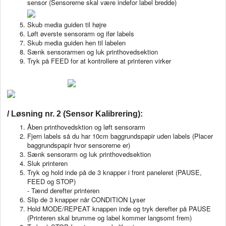
sensor (Sensorerne skal være indefor label bredde)
Skub media guiden til højre
Løft øverste sensorarm og ifør labels
Skub media guiden hen til labelen
Sænk sensorarmen og luk printhovedsektion
Tryk på FEED for at kontrollere at printeren virker
/ Løsning nr. 2 (Sensor Kalibrering):
Åben printhovedsktion og løft sensorarm
Fjern labels så du har 10cm baggrundspapir uden labels (Placer
baggrundspapir hvor sensorerne er)
Sænk sensorarm og luk printhovedsektion
Sluk printeren
Tryk og hold inde på de 3 knapper i front paneleret (PAUSE,
FEED og STOP)
- Tænd derefter printeren
Slip de 3 knapper når CONDITION Lyser
Hold MODE/REPEAT knappen inde og tryk derefter på PAUSE
(Printeren skal brumme og label kommer langsomt frem)