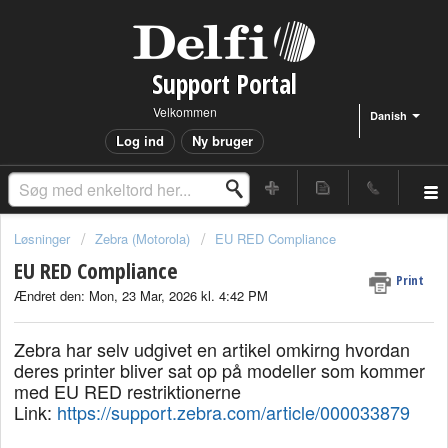
Support Portal
Velkommen
Danish
Log ind
Ny bruger
Løsninger
Zebra (Motorola)
EU RED Compliance
EU RED Compliance
Print
Ændret den: Mon, 23 Mar, 2026 kl. 4:42 PM
Zebra har selv udgivet en artikel omkirng hvordan
deres printer bliver sat op på modeller som kommer
med EU RED restriktionerne
Link:
https://support.zebra.com/article/000033879